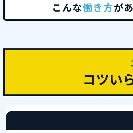
こんな
働き方
が
コツい