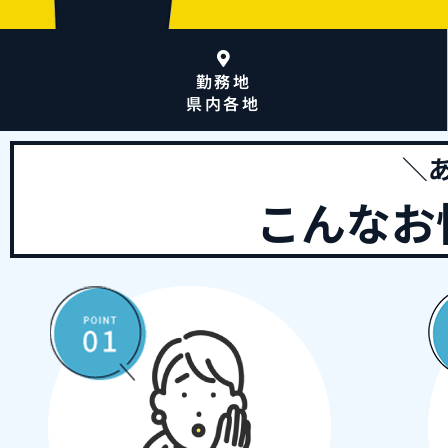
勤務地
県内各地
＼
こんなお