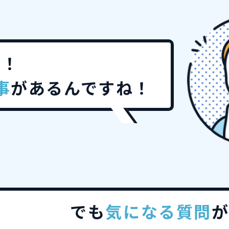
ど！
事
があるんですね！
でも
気になる質問